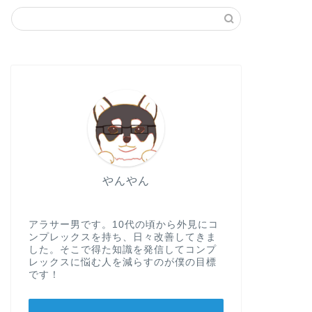
メディリフト
メディリフト
やんやん
メディリフトのゴムが切れた！｜保
メディリ
アラサー男です。10代の頃から外見にコ
証期間は？交換は出来る？
最安値は
ンプレックスを持ち、日々改善してきま
した。そこで得た知識を発信してコンプ
め！】
レックスに悩む人を減らすのが僕の目標
です！
2022年5月29日