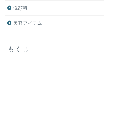
洗顔料
美容アイテム
【公式確認済！】ヤーマンのメディ
【ビフォ
リフトはどこで買うのがお得？
リフトの
もくじ
2021年8月14日