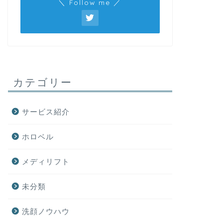
＼ Follow me ／
メディリフト
メディリフト
カテゴリー
【1年使用】メディリフトをやりす
５ヶ月使
サービス紹介
ぎるとどうなるの？
器は効果
ホロベル
2022年5月3日
メディリフト
メディリフト
メディリフト
未分類
洗顔ノウハウ